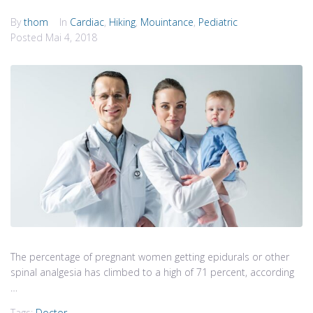
By
thom
In
Cardiac
,
Hiking
,
Mouintance
,
Pediatric
Posted
Mai 4, 2018
The percentage of pregnant women getting epidurals or other
spinal analgesia has climbed to a high of 71 percent, according
…
Tags:
Doctor