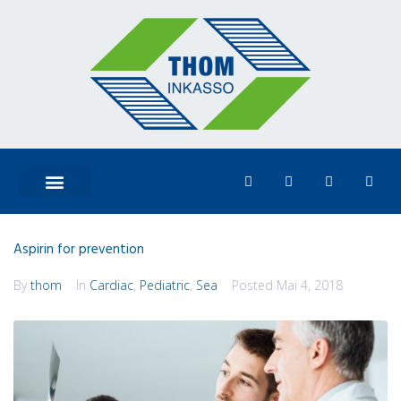
Aspirin for prevention
By
thom
In
Cardiac
,
Pediatric
,
Sea
Posted
Mai 4, 2018