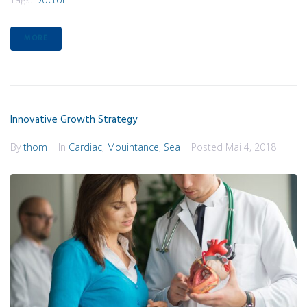
MORE
Innovative Growth Strategy
By
thom
In
Cardiac
,
Mouintance
,
Sea
Posted
Mai 4, 2018